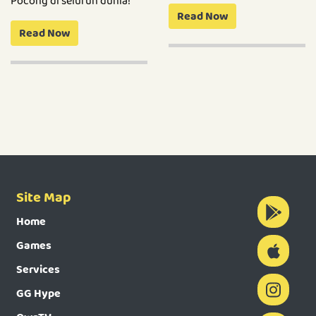
Pocong di seluruh dunia!
Read Now
Read Now
Site Map
Home
Games
Services
GG Hype