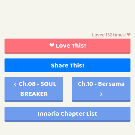
Loved 132 times! ❤
❤ Love This!
Share This!
Ch.08 - SOUL
Ch.10 - Bersama
BREAKER
Innaria Chapter List