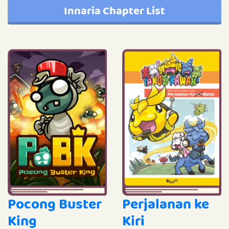
Innaria Chapter List
Pocong Buster
Perjalanan ke
King
Kiri